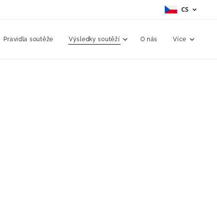
CS
Pravidla soutěže
Výsledky soutěží
O nás
Více