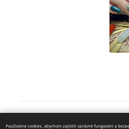
© 2023 Všechna práva vyhrazena
Používáme cookies, abychom zajistili správné fungování a bezp
Digitone.cz