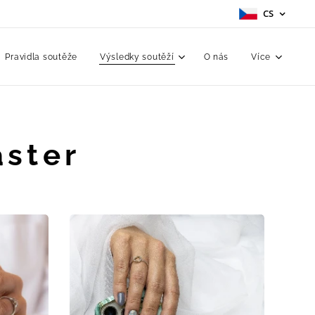
CS
Pravidla soutěže
Výsledky soutěží
O nás
Více
aster