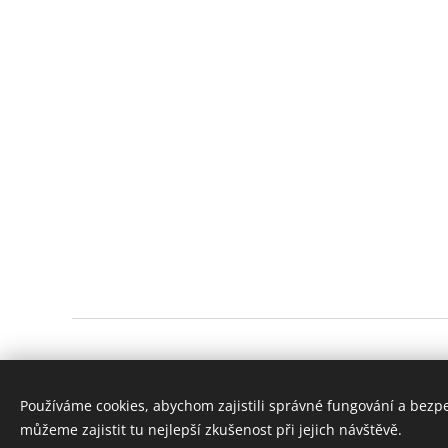
© 2023 Všechna práva vyhrazena
Používáme cookies, abychom zajistili správné fungování a bezp
Digitone.cz
můžeme zajistit tu nejlepší zkušenost při jejich návštěvě.