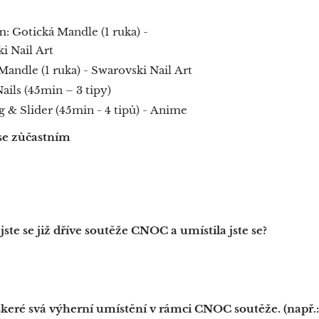
: Gotická Mandle (1 ruka) -
i Nail Art
Mandle (1 ruka) - Swarovski Nail Art
ails (45min – 3 tipy)
 & Slider (45min - 4 tipů) - Anime
se zůčastním
jste se již dříve soutěže CNOC a umístila jste se?
škeré svá výherní umístění v rámci CNOC soutěže. (např.: