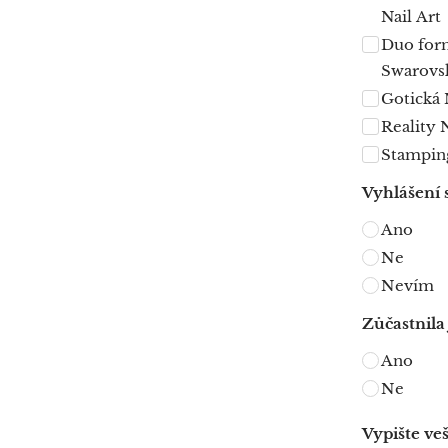
Nail Art
Duo form
Swarovsk
Gotická 
Reality N
Stamping
Vyhlášení 
Ano
Ne
Nevím
Zůčastnila 
Ano
Ne
Vypište ve