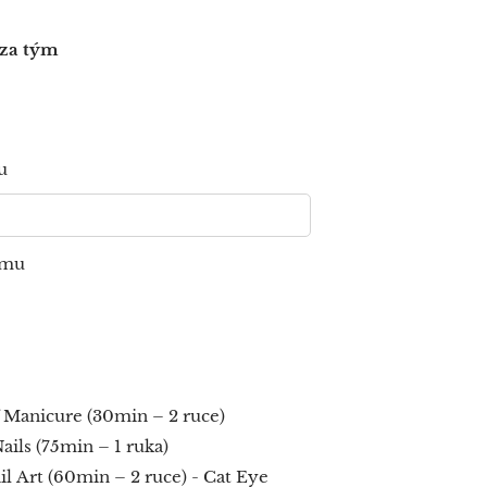
 za tým
u
ýmu
 Manicure (30min – 2 ruce)
ails (75min – 1 ruka)
il Art (60min – 2 ruce) - Cat Eye