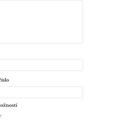
íslo
ožností
r