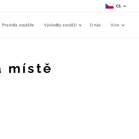
CS
Pravidla soutěže
Výsledky soutěží
O nás
Více
a místě