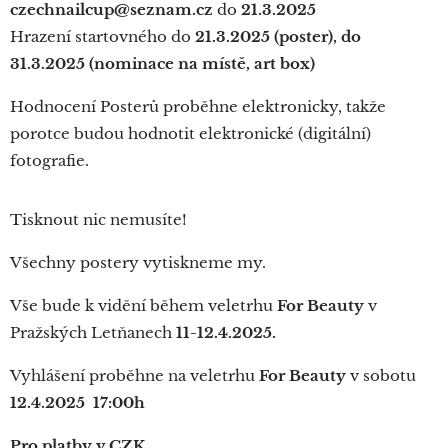
czechnailcup@seznam.cz
do
21.3.2025
Hrazení startovného do
21.3.2025 (poster), do
31.3.2025 (nominace na místě, art box)
Hodnocení Posterů proběhne elektronicky, takže
porotce budou hodnotit elektronické (digitální)
fotografie.
Tisknout nic nemusíte!
Všechny postery vytiskneme my.
Vše bude k vidění během veletrhu
For Beauty
v
Pražských Letňanech
11
-12.4.2025.
Vyhlášení proběhne na veletrhu
For Beauty
v sobotu
12.4.2025
17:00h
Pro platby v CZK