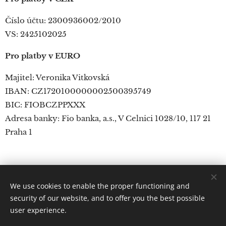
Číslo účtu: 2300936002/2010
VS: 2425102025
Pro platby v EURO
Majitel: Veronika Vitkovská
IBAN: CZ1720100000002500395749
BIC: FIOBCZPPXXX
Adresa banky: Fio banka, a.s., V Celnici 1028/10, 117 21
Praha 1
We use cookies to enable the proper functioning and
© 2023 Všechna práva vyhrazena
security of our website, and to offer you the best possible
Cookies
user experience.
Languages